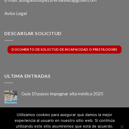
Aviso Legal
DESCARGAR SOLICITUD
DOCUMENTO DE SOLICITUD DE INCAPACIDAD O PRESTACIONES
ULTIMA ENTRADAS
Guía 10 pasos impugnar alta médica 2025
INCAPACIDAD PERMANENTE ABSOLUTA
Utilizamos cookies para asegurar que damos la mejor
Comentarios desactivados
en
experiencia al usuario en nuestro sitio web. Si continúa
INCAPACIDAD
utilizando este sitio asumiremos que está de acuerdo.
PERMANENTE