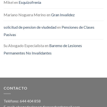
Mikel
en
Esquizofrenia
Mariano Noguera Merino
en
Gran Invalidez
solicitud de pension de viudedad
en
Pensiones de Clases
Pasivas
Su Abogado Especialista
en
Baremo de Lesiones
Permanentes No Invalidantes
CONTACTO
Teléfono: 644 404 858
E-mail: abogadoslopezyfernandez@gmail.com