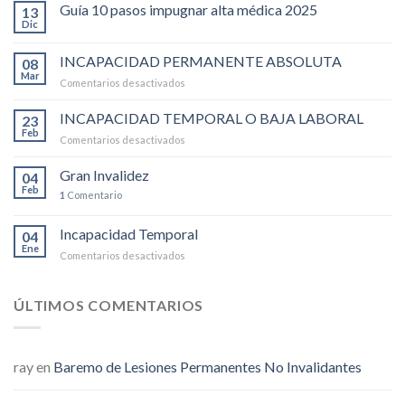
Guía 10 pasos impugnar alta médica 2025
13
Dic
INCAPACIDAD PERMANENTE ABSOLUTA
08
Mar
Comentarios desactivados
en
INCAPACIDAD
PERMANENTE
INCAPACIDAD TEMPORAL O BAJA LABORAL
23
ABSOLUTA
Feb
Comentarios desactivados
en
INCAPACIDAD
TEMPORAL
Gran Invalidez
04
O
Feb
1
Comentario
BAJA
LABORAL
Incapacidad Temporal
04
Ene
Comentarios desactivados
en
Incapacidad
Temporal
ÚLTIMOS COMENTARIOS
ray
en
Baremo de Lesiones Permanentes No Invalidantes