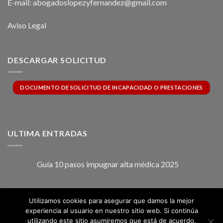
E-mail: abogadoslopezyfernandez@gmail.com
Aviso Legal
DESCARGAR SOLICITUD
DOCUMENTO DE SOLICITUD DE INCAPACIDAD O PRESTACIONES
ULTIMA ENTRADAS
Guía 10 pasos impugnar alta médica 2025
INCAPACIDAD PERMANENTE ABSOLUTA
Utilizamos cookies para asegurar que damos la mejor
Comentarios desactivados
en
experiencia al usuario en nuestro sitio web. Si continúa
INCAPACIDAD
utilizando este sitio asumiremos que está de acuerdo.