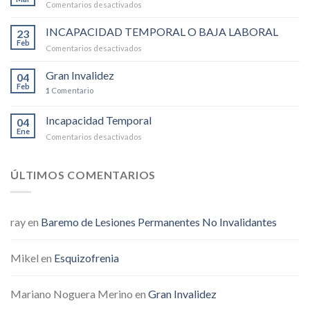
Comentarios desactivados
en
INCAPACIDAD
PERMANENTE
INCAPACIDAD TEMPORAL O BAJA LABORAL
23
ABSOLUTA
Feb
Comentarios desactivados
en
INCAPACIDAD
TEMPORAL
Gran Invalidez
04
O
Feb
1
Comentario
BAJA
LABORAL
Incapacidad Temporal
04
Ene
Comentarios desactivados
en
Incapacidad
Temporal
ÚLTIMOS COMENTARIOS
ray
en
Baremo de Lesiones Permanentes No Invalidantes
Mikel
en
Esquizofrenia
Mariano Noguera Merino
en
Gran Invalidez