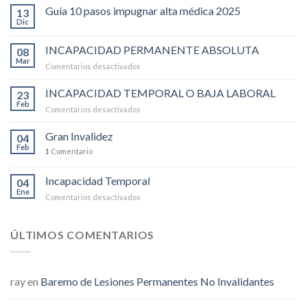
Guía 10 pasos impugnar alta médica 2025
13
Dic
INCAPACIDAD PERMANENTE ABSOLUTA
08
Mar
Comentarios desactivados
en
INCAPACIDAD
PERMANENTE
INCAPACIDAD TEMPORAL O BAJA LABORAL
23
ABSOLUTA
Feb
Comentarios desactivados
en
INCAPACIDAD
TEMPORAL
Gran Invalidez
04
O
Feb
1
Comentario
BAJA
LABORAL
Incapacidad Temporal
04
Ene
Comentarios desactivados
en
Incapacidad
Temporal
ÚLTIMOS COMENTARIOS
ray
en
Baremo de Lesiones Permanentes No Invalidantes