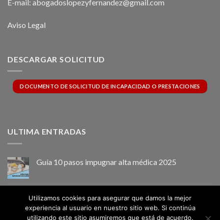
E-mail: abogadoslopezyfernandez@gmail.com
Aviso Legal
DESCARGAR SOLICITUD
DOCUMENTO DE SOLICITUD DE INCAPACIDAD O PRESTACIONES
ULTIMA ENTRADAS
Guía 10 pasos impugnar alta médica 2025
INCAPACIDAD PERMANENTE ABSOLUTA
Utilizamos cookies para asegurar que damos la mejor
Comentarios desactivados
en
experiencia al usuario en nuestro sitio web. Si continúa
INCAPACIDAD
utilizando este sitio asumiremos que está de acuerdo.