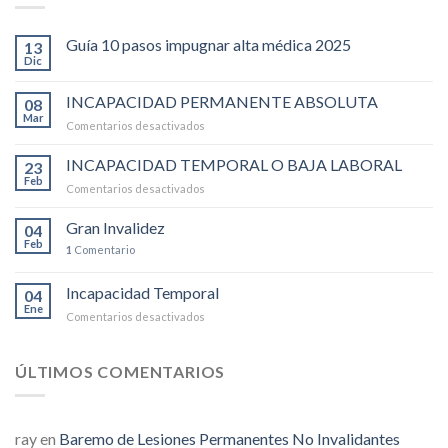
Guía 10 pasos impugnar alta médica 2025
13
Dic
INCAPACIDAD PERMANENTE ABSOLUTA
08
Mar
Comentarios desactivados
en
INCAPACIDAD
PERMANENTE
INCAPACIDAD TEMPORAL O BAJA LABORAL
23
ABSOLUTA
Feb
Comentarios desactivados
en
INCAPACIDAD
TEMPORAL
Gran Invalidez
04
O
Feb
1
Comentario
BAJA
LABORAL
Incapacidad Temporal
04
Ene
Comentarios desactivados
en
Incapacidad
Temporal
ÚLTIMOS COMENTARIOS
ray
en
Baremo de Lesiones Permanentes No Invalidantes